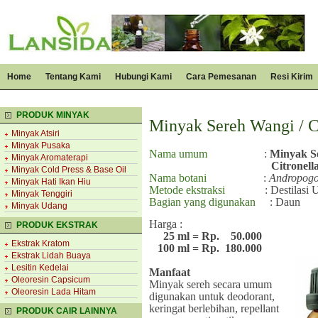
Home
Tentang Kami
Hubungi Kami
Cara Pemesanan
Resi Kirim
PRODUK MINYAK
Minyak Sereh Wangi / Ci
Minyak Atsiri
Minyak Pusaka
Nama umum
:
Minyak S
Minyak Aromaterapi
Citronella O
Minyak Cold Press & Base Oil
Nama botani
:
Andropog
Minyak Hati Ikan Hiu
Metode ekstraksi
: Destilasi 
Minyak Tenggiri
Bagian yang digunakan
: Daun
Minyak Udang
Harga :
PRODUK EKSTRAK
25 ml = Rp.
50.000
Ekstrak Kratom
100 ml = Rp.
180.000
Ekstrak Lidah Buaya
Lesitin Kedelai
Manfaat
Oleoresin Capsicum
Minyak sereh secara umum
Oleoresin Lada Hitam
digunakan untuk deodorant,
keringat berlebihan, repellant
PRODUK CAIR LAINNYA