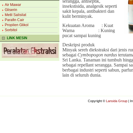
serangga, antiseptik,
Air Mawar
insekstisida, analgesik seperti
Gliserin
sakit kepala, antibakteri dan
Metil Salisilat
kulit berminyak.
Parafin Cair
Kekuatan Aroma
: Kuat
Propilen Glikol
Warna
: Kuning
Sorbitol
pucat sampai kuning
LINK MESIN
Deskripsi produk
Minyak sereh diekstraksi dari jenis 
sebagai
Cymbopogon nardus
terutam
Sri Lanka. Tanaman ini tumbuh hingg
sebagai repellant serangga. Sampai s
berbagai industri seperti sabun, parf
lain di seluruh dunia.
Copyright ©
Lansida Group
| I