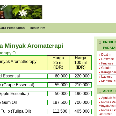
Cara Pemesanan
Resi Kirim
PRODUK
a Minyak Aromaterapi
PADATA
erapy Oil
Dextrin
Harga
Harga
Dextrose
inyak Aromatherapy
25 ml
100 ml
Fructose
(IDR)
(IDR)
Gelatin
Karagena
 Essential
60.000
220.000
Lactose
Menthol Kr
 (Grape Essential)
5
5
.000
21
0.000
ARTIKE
Apple Essential)
50.000
190.000
Apakah Min
e Gum Oil
187.500
700.000
Proses Pe
Minyak Atsir
Proses Ekt
Tulip (Tulipa Oil)
112.500
405.000
Oleoresin