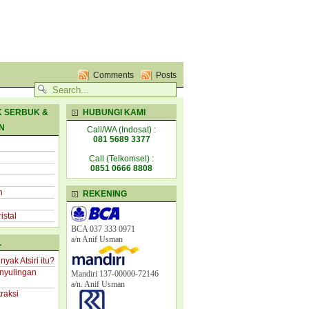
Comments
Posts
 SERBUK &
HUBUNGI KAMI
N
Call/WA (Indosat) :
081 5689 3377
Call (Telkomsel) :
0851 0666 8808
n
REKENING
istal
BCA 037 333 0971
a/n
Anif Usman
L
yak Atsiri itu?
nyulingan
Mandiri 137-00000-72146
i
a/n. Anif Usman
raksi