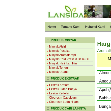
Home
Tentang Kami
Hubungi Kami
PRODUK MINYAK
Harg
Minyak Atsiri
Aromath
Minyak Pusaka
Minyak Aromaterapi
M
Minyak Cold Press & Base Oil
Minyak Hati Ikan Hiu
Minyak Tenggiri
Minyak Udang
Almond
PRODUK EKSTRAK
Anggur
Ekstrak Kratom
Ekstrak Lidah Buaya
Apel (
Lesitin Kedelai
Oleoresin Capsicum
Bubbl
Oleoresin Lada Hitam
Bunga 
PRODUK CAIR LAINNYA