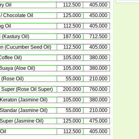
ry Oil
112.500
405.000
 / Chocolate Oil
125.000
450.000
g Oil
112.500
405.000
 (Kastury Oil)
187.500
712.500
n (Cucumber Seed Oil)
112.500
405.000
Coffee Oil)
105
.
0
00
3
80
.000
Buaya (Aloe Oil)
105.000
3
80
.000
(Rose Oil)
55.000
210.000
Super (Rose Oil Super)
200.000
7
6
0.000
 Keraton (Jasmine Oil)
105.000
3
80
.000
 Standar (Jasmine Oil)
55.000
210.000
 Super (Jasmine Oil)
125.000
475.000
Oil
112.500
405.000