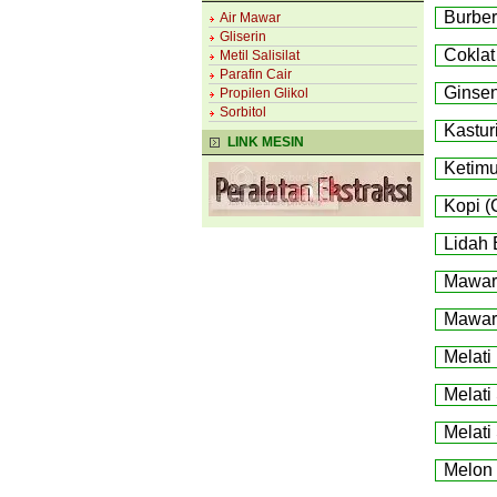
Burber
Air Mawar
Gliserin
Coklat
Metil Salisilat
Parafin Cair
Ginsen
Propilen Glikol
Sorbitol
Kasturi
LINK MESIN
Ketimu
Kopi (
Lidah 
Mawar 
Mawar 
Melati
Melati
Melati
Melon 